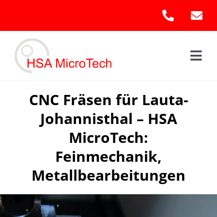
Skip
to
content
Togg
Navi
Hom
CNC Fräsen für Lauta-
Johannisthal – HSA
Leis
MicroTech:
Kont
Feinmechanik,
Metallbearbeitungen