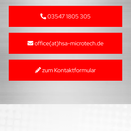
03547 1805 305
office(at)hsa-microtech.de
zum Kontaktformular