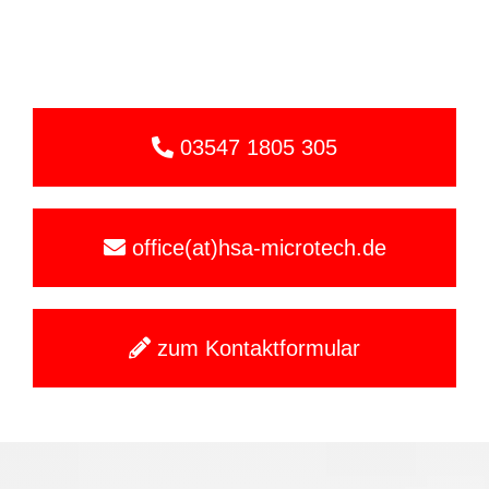
03547 1805 305
office(at)hsa-microtech.de
zum Kontaktformular