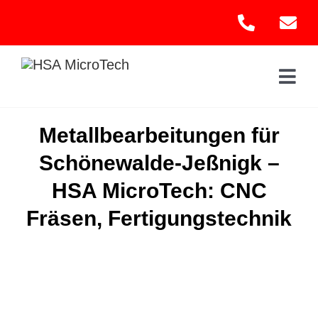
Skip
to
content
Togg
Navi
Hom
Metallbearbeitungen für
Schönewalde-Jeßnigk –
Leis
HSA MicroTech: CNC
Kont
Fräsen, Fertigungstechnik