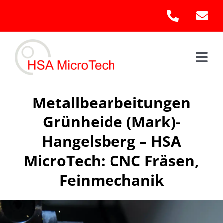
Skip
to
content
Togg
Navi
Hom
Metallbearbeitungen
Grünheide (Mark)-
Leis
Hangelsberg – HSA
Kont
MicroTech: CNC Fräsen,
Feinmechanik