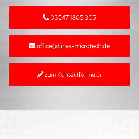
03547 1805 305
office(at)hsa-microtech.de
zum Kontaktformular