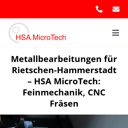
Skip
to
content
Togg
Navi
Hom
Metallbearbeitungen für
Rietschen-Hammerstadt
Leis
– HSA MicroTech:
Kont
Feinmechanik, CNC
Fräsen