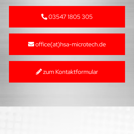
03547 1805 305
office(at)hsa-microtech.de
zum Kontaktformular