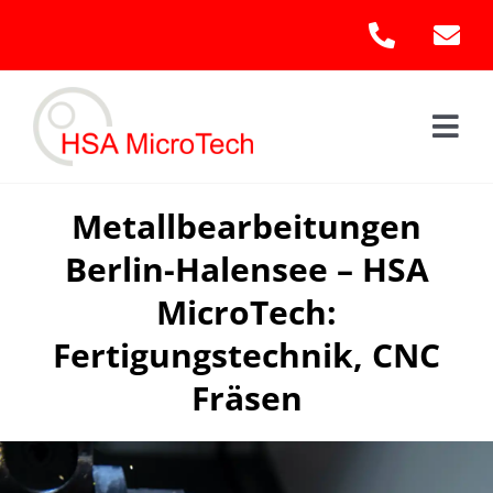
Skip
to
content
Togg
Navi
Hom
Metallbearbeitungen
Berlin-Halensee – HSA
Leis
MicroTech:
Kont
Fertigungstechnik, CNC
Fräsen