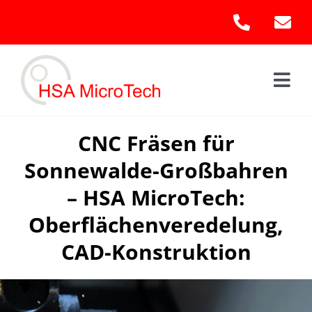
Skip
to
content
Togg
Navi
Hom
CNC Fräsen für
Sonnewalde-Großbahren
Leis
– HSA MicroTech:
Kont
Oberflächenveredelung,
CAD-Konstruktion