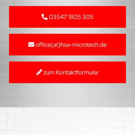
03547 1805 305
office(at)hsa-microtech.de
zum Kontaktformular