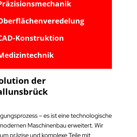
Präzisionsmechanik
Oberflächenveredelung
CAD-Konstruktion
Medizintechnik
olution der
allunsbrück
igungsprozess – es ist eine technologische
m modernen Maschinenbau erweitert. Wir
, um präzise und komplexe Teile mit