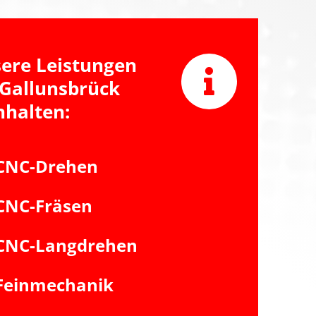
ere Leistungen
 Gallunsbrück
nhalten:
CNC-Drehen
CNC-Fräsen
CNC-Langdrehen
Feinmechanik