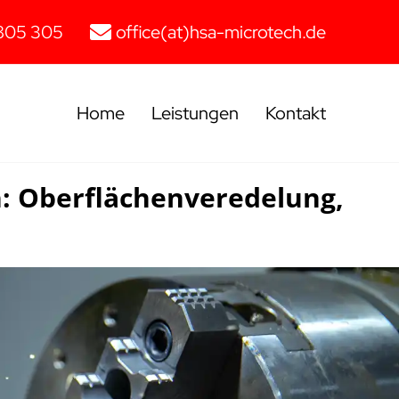
805 305
office(at)hsa-microtech.de
Home
Leistungen
Kontakt
h: Oberflächenveredelung,