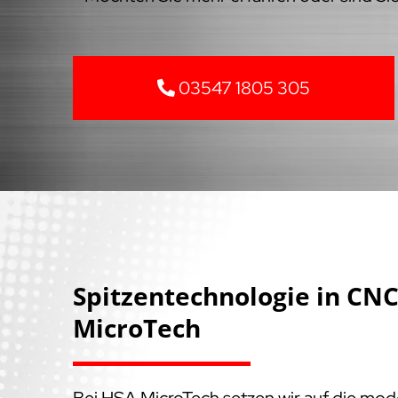
03547 1805 305
Spitzentechnologie in C
MicroTech