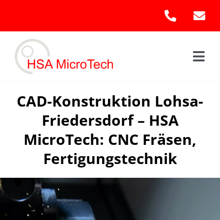
Skip
to
content
Togg
Navi
Hom
CAD-Konstruktion Lohsa-
Friedersdorf – HSA
Leis
MicroTech: CNC Fräsen,
Kont
Fertigungstechnik