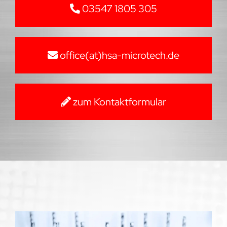
03547 1805 305
office(at)hsa-microtech.de
zum Kontaktformular