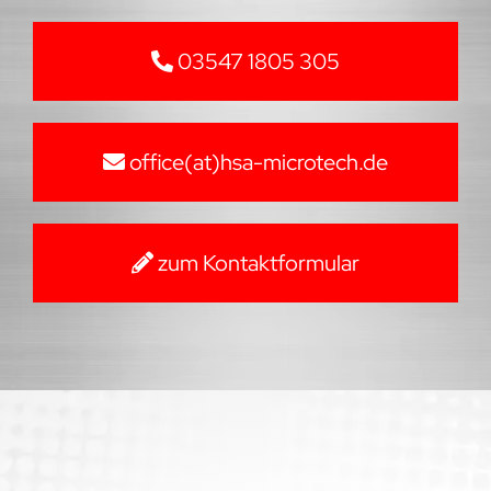
03547 1805 305
office(at)hsa-microtech.de
zum Kontaktformular