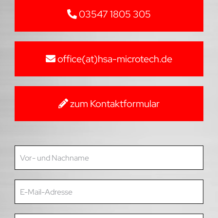
03547 1805 305
office(at)hsa-microtech.de
zum Kontaktformular