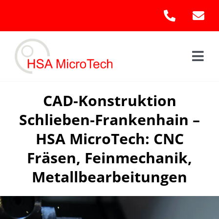
Skip
to
content
Togg
Navi
Hom
CAD-Konstruktion
Schlieben-Frankenhain –
Leis
HSA MicroTech: CNC
Kont
Fräsen, Feinmechanik,
Metallbearbeitungen