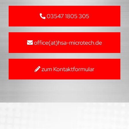
03547 1805 305
office(at)hsa-microtech.de
zum Kontaktformular