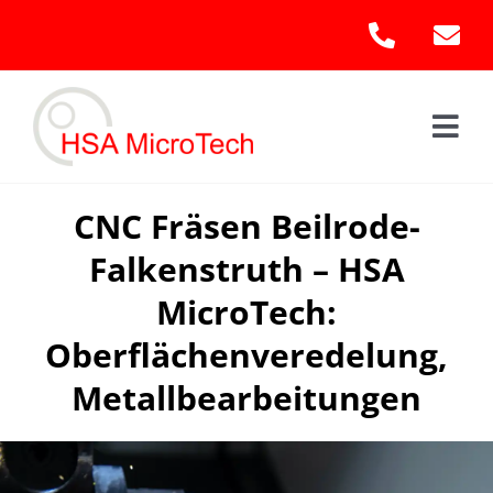
Skip
to
content
Togg
Navi
Hom
CNC Fräsen Beilrode-
Falkenstruth – HSA
Leis
MicroTech:
Kont
Oberflächenveredelung,
Metallbearbeitungen