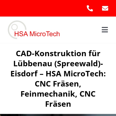
Skip
to
content
Togg
Navi
Hom
CAD-Konstruktion für
Lübbenau (Spreewald)-
Leis
Eisdorf – HSA MicroTech:
Kont
CNC Fräsen,
Feinmechanik, CNC
Fräsen