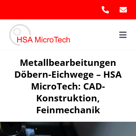
Skip
to
content
Togg
Navi
Hom
Metallbearbeitungen
Döbern-Eichwege – HSA
Leis
MicroTech: CAD-
Kont
Konstruktion,
Feinmechanik