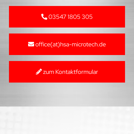
03547 1805 305
office(at)hsa-microtech.de
zum Kontaktformular