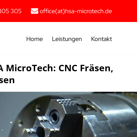
805 305
office(at)hsa-microtech.de
Home
Leistungen
Kontakt
 MicroTech: CNC Fräsen,
sen