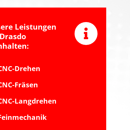
ere Leistungen
 Drasdo
nhalten:
CNC-Drehen
CNC-Fräsen
CNC-Langdrehen
Feinmechanik