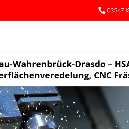
03547 1
au-Wahrenbrück-Drasdo – HSA
erflächenveredelung, CNC Frä