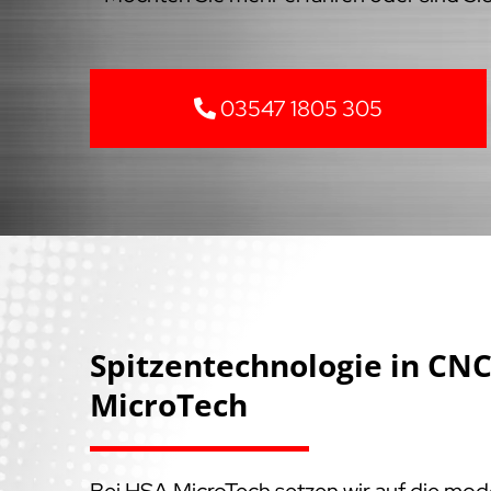
03547 1805 305
Spitzentechnologie in C
MicroTech