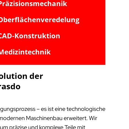
Präzisionsmechanik
Oberflächenveredelung
CAD-Konstruktion
Medizintechnik
olution der
rasdo
igungsprozess – es ist eine technologische
m modernen Maschinenbau erweitert. Wir
, um präzise und komplexe Teile mit