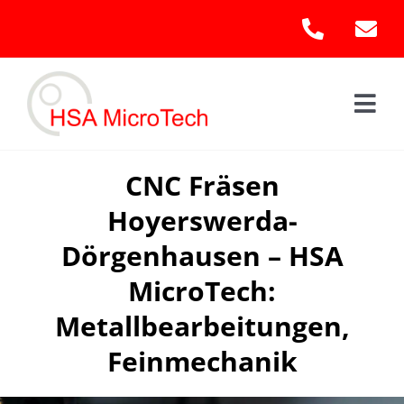
Skip
to
content
Togg
Navi
Hom
CNC Fräsen
Hoyerswerda-
Leis
Dörgenhausen – HSA
Kont
MicroTech:
Metallbearbeitungen,
Feinmechanik