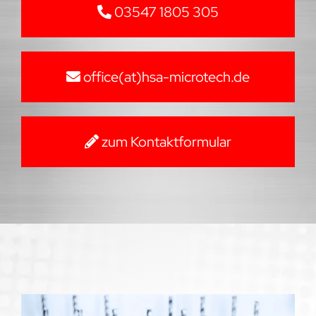
03547 1805 305
office(at)hsa-microtech.de
zum Kontaktformular