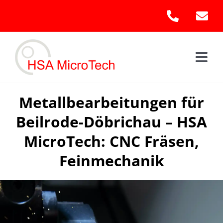
Skip
to
content
Togg
Navi
Hom
Metallbearbeitungen für
Beilrode-Döbrichau – HSA
Leis
MicroTech: CNC Fräsen,
Kont
Feinmechanik