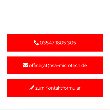
03547 1805 305
office(at)hsa-microtech.de
zum Kontaktformular