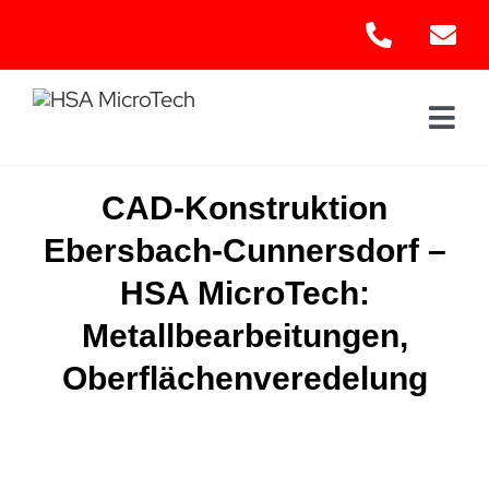
Skip
to
content
Togg
Navi
Hom
CAD-Konstruktion
Ebersbach-Cunnersdorf –
Leis
HSA MicroTech:
Kont
Metallbearbeitungen,
Oberflächenveredelung