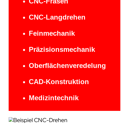
CNC-Fräsen
CNC-Langdrehen
Feinmechanik
Präzisionsmechanik
Oberflächenveredelung
CAD-Konstruktion
Medizintechnik