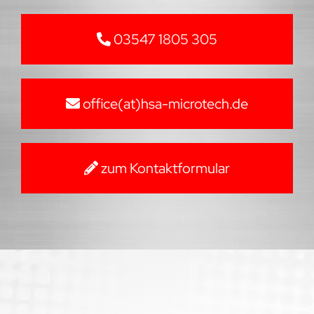
03547 1805 305
office(at)hsa-microtech.de
zum Kontaktformular