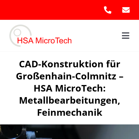
Skip
to
content
Togg
Navi
Hom
CAD-Konstruktion für
Großenhain-Colmnitz –
Leis
HSA MicroTech:
Kont
Metallbearbeitungen,
Feinmechanik