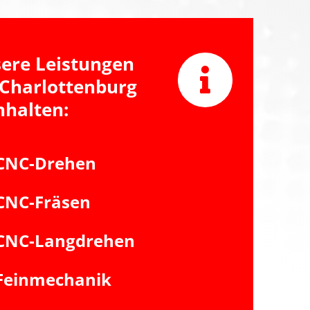
ere Leistungen
 Charlottenburg
nhalten:
CNC-Drehen
CNC-Fräsen
CNC-Langdrehen
Feinmechanik