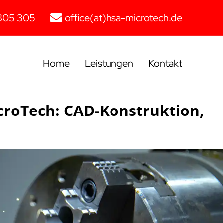
805 305
office(at)hsa-microtech.de
Home
Leistungen
Kontakt
croTech: CAD-Konstruktion,