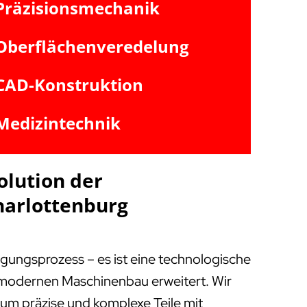
Präzisionsmechanik
Oberflächenveredelung
CAD-Konstruktion
Medizintechnik
olution der
harlottenburg
igungsprozess – es ist eine technologische
m modernen Maschinenbau erweitert. Wir
, um präzise und komplexe Teile mit