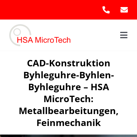
Skip
to
content
Togg
Navi
Hom
CAD-Konstruktion
Byhleguhre-Byhlen-
Leis
Byhleguhre – HSA
Kont
MicroTech:
Metallbearbeitungen,
Feinmechanik