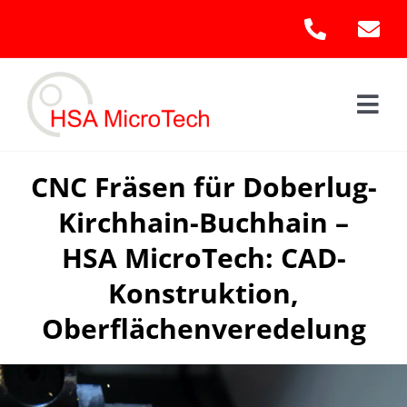
Skip
to
content
Togg
Navi
Hom
CNC Fräsen für Doberlug-
Kirchhain-Buchhain –
Leis
HSA MicroTech: CAD-
Kont
Konstruktion,
Oberflächenveredelung