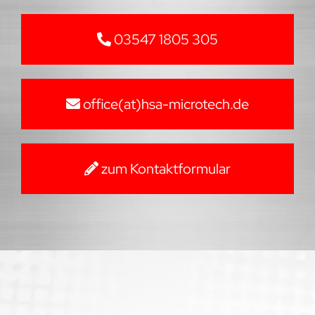
03547 1805 305
office(at)hsa-microtech.de
zum Kontaktformular