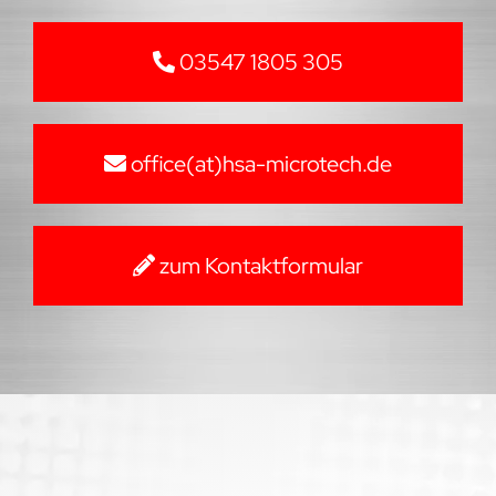
03547 1805 305
office(at)hsa-microtech.de
zum Kontaktformular