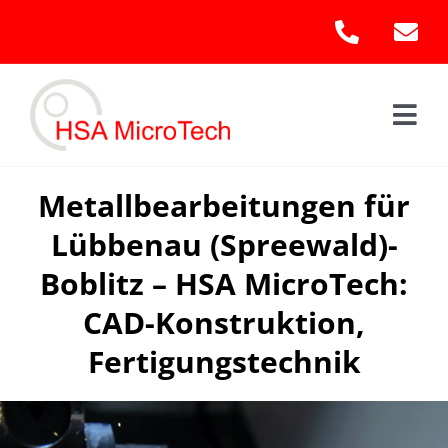
Skip
to
content
Togg
Navi
Hom
Metallbearbeitungen für
Lübbenau (Spreewald)-
Leis
Boblitz – HSA MicroTech:
Kont
CAD-Konstruktion,
Fertigungstechnik