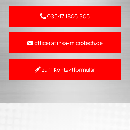
03547 1805 305
office(at)hsa-microtech.de
zum Kontaktformular