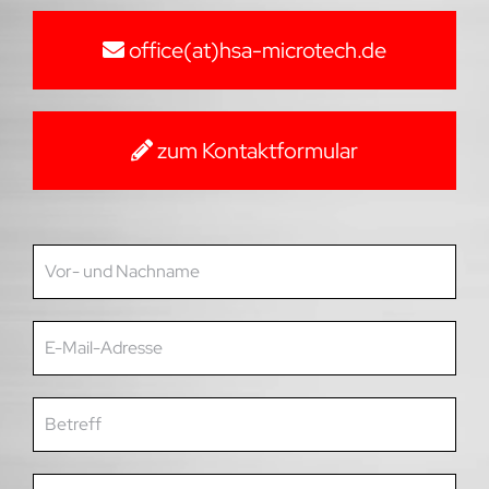
office(at)hsa-microtech.de
zum Kontaktformular