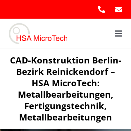
Skip
to
content
Togg
Navi
Hom
CAD-Konstruktion Berlin-
Bezirk Reinickendorf –
Leis
HSA MicroTech:
Kont
Metallbearbeitungen,
Fertigungstechnik,
Metallbearbeitungen