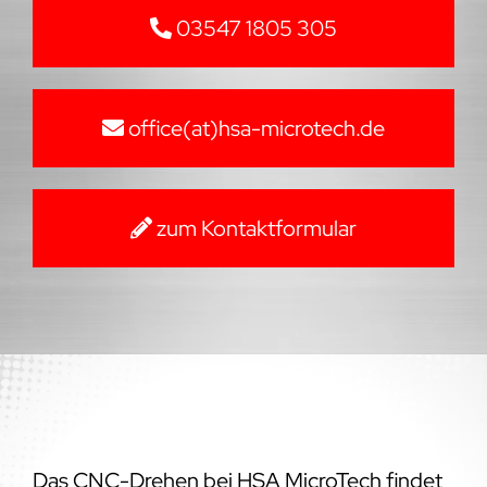
03547 1805 305
office(at)hsa-microtech.de
zum Kontaktformular
Das CNC-Drehen bei HSA MicroTech findet