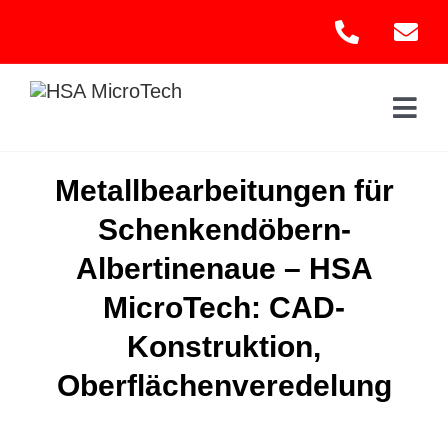
Skip
to
content
Togg
Navi
Hom
Metallbearbeitungen für
Schenkendöbern-
Leis
Albertinenaue – HSA
Kont
MicroTech: CAD-
Konstruktion,
Oberflächenveredelung