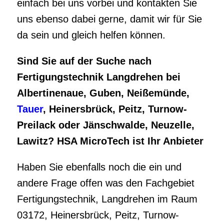
Albertinenaue, Guben, Neißemünde,
Tauer
, Heinersbrück, Peitz, Turnow-
Preilack oder Jänschwalde, Neuzelle,
Lawitz? HSA MicroTech ist Ihr Anbieter
Haben Sie ebenfalls noch die ein und
andere Frage offen was den Fachgebiet
Fertigungstechnik, Langdrehen im Raum
03172, Heinersbrück, Peitz, Turnow-
Preilack, Jänschwalde, Neuzelle, Lawitz
oder Guben, Neißemünde, Tauer angeht?
Es ist für Sie genauso diesbezüglich mehr
als wichtig zu guter Letzt jemanden zu
finden der sich bestens auskennt? Gerne
sind wir genauso in dem Gebiet für Sie da