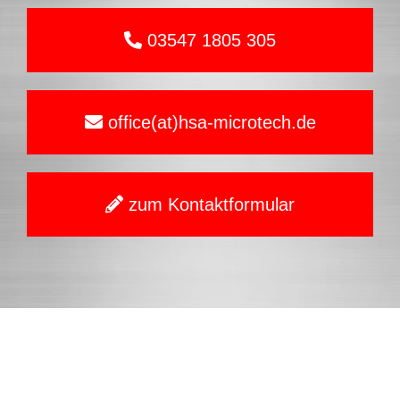
03547 1805 305
office(at)hsa-microtech.de
zum Kontaktformular